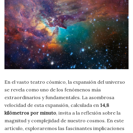
Moda
y
Tendencias
Naturaleza
Psicología
Religión
Salud
En el vasto teatro cósmico, la expansión del universo
se revela como uno de los fenómenos más
Sociología
extraordinarios y fundamentales. La asombrosa
velocidad de esta expansión, calculada en
14,8
Tecnología
kilómetros por minuto
, invita a la reflexión sobre la
magnitud y complejidad de nuestro cosmos. En este
Universo
artículo, exploraremos las fascinantes implicaciones