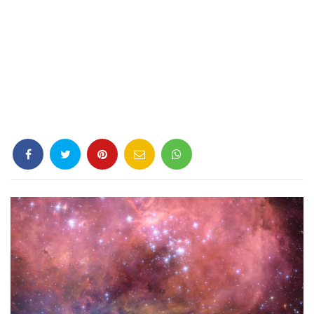
Criminología
Deporte
Economía
Gastronomía
Historia
Lenguaje
Leyes
Literatura