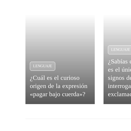
LENGUAJE
¿Sabías 
LENGUAJE
es el ún
¿Cuál es el curioso
signos d
origen de la expresión
interrog
«pagar bajo cuerda»?
exclamac