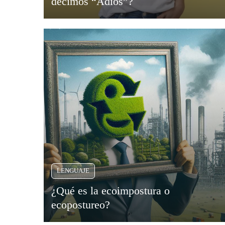
decimos “Adiós”?
LENGUAJE
¿Qué es la ecoimpostura o
ecopostureo?