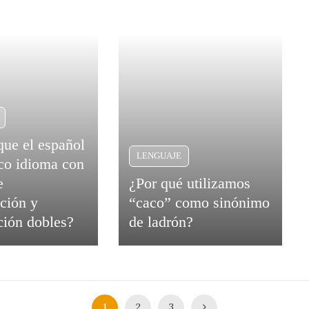
que el español
LENGUAJE
ico idioma con
e
¿Por qué utilizamos
ación y
“caco” como sinónimo
ión dobles?
de ladrón?
1
2
3