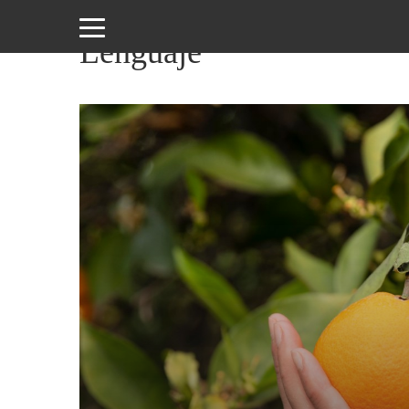
Lenguaje
Amor
y
Sexo
Animales
Arte
y
Cine
Ciencia
Costumbres
y
Creencias