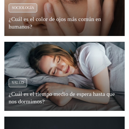
nos
SOCIOLOGÍA
invita
Criminología
a
¿Cuál es el color de ojos más común en
celebrar
humanos?
Deporte
nuestra
existencia,
Economía
suele
ser
Gastronomía
considerado
un
Historia
evento
SALUD
íntimo
Lenguaje
y
¿Cuál es el tiempo medio de espera hasta que
personal.
nos dormimos?
Leyes
Sin
embargo,
Literatura
la