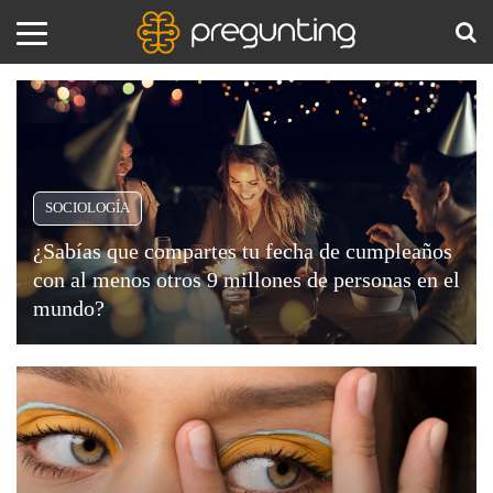
Sociología
Amor
BUS
y
Sexo
Animales
SOCIOLOGÍA
¿Sabías que compartes tu fecha de cumpleaños
Arte
con al menos otros 9 millones de personas en el
y
mundo?
Cine
El
cumpleaños,
Ciencia
ese
día
Costumbres
anual
y
que
Creencias