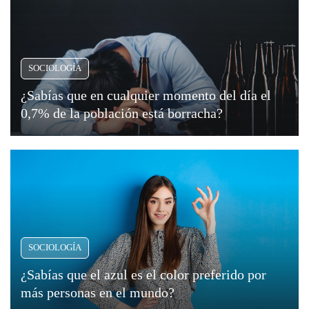
estadística
Moda
revela
y
un
Tendencias
fenómeno
SOCIOLOGÍA
intrigante:
Naturaleza
al...
¿Sabías que en cualquier momento del día el
0,7% de la población está borracha?
Psicología
Religión
Salud
Sociología
SOCIOLOGÍA
Tecnología
¿Sabías que el azul es el color preferido por
Universo
más personas en el mundo?