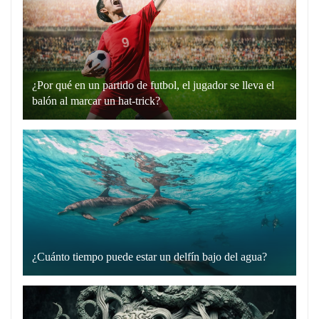
en
plata”
es
un
¿Por qué en un partido de futbol, el jugador se lleva el
recurso
balón al marcar un hat-trick?
lingüístico
Un
que
hat-
utilizamos
trick
para
en
comunicarnos
el
de
fútbol
manera
es
directa
cuando
y
¿Cuánto tiempo puede estar un delfín bajo del agua?
un
Los
sin
jugador
delfines
rodeos.
marca
son
Cuando