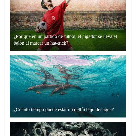
en
plata”
es
un
¿Por qué en un partido de futbol, el jugador se lleva el
recurso
balón al marcar un hat-trick?
lingüístico
Un
que
hat-
utilizamos
trick
para
en
comunicarnos
el
de
fútbol
manera
es
directa
cuando
y
¿Cuánto tiempo puede estar un delfín bajo del agua?
un
Los
sin
jugador
delfines
rodeos.
marca
son
Cuando