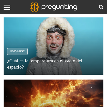
Universo
Amor
BUS
y
Sexo
Animales
UNIVERSO
Arte
¿Cuál es la temperatura en el vacío del
y
espacio?
Cine
El
espacio
Ciencia
exterior,
vasto
Costumbres
y
y
aparentemente
Creencias