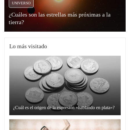
UNIVERSO
¿Cuáles son las estrellas más próximas a la
tierra?
Lo más visitado
¿Cuál es el origen de la expresión «hablando en plata»?
La
expresión
“hablando