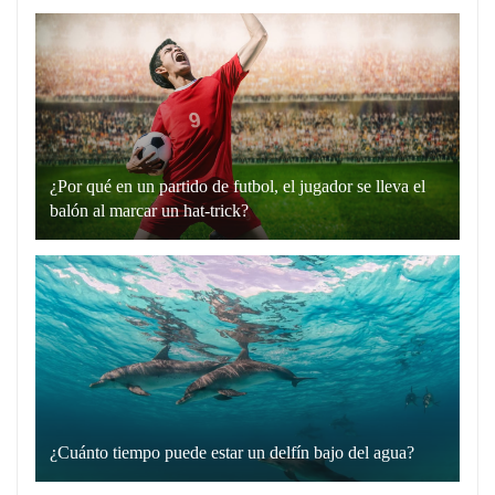
expresión
“hablando
en
plata”
es
un
¿Por qué en un partido de futbol, el jugador se lleva el
recurso
balón al marcar un hat-trick?
lingüístico
Un
que
hat-
utilizamos
trick
para
en
comunicarnos
el
de
fútbol
manera
es
directa
cuando
y
¿Cuánto tiempo puede estar un delfín bajo del agua?
un
Los
sin
jugador