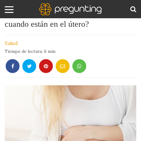
¿Cómo ayudan los bebés a sus madres
cuando están en el útero?
Amor
BUS
y
Salud
Sexo
Tiempo de lectura:
6
min
Animales
Arte
y
Cine
Ciencia
Costumbres
y
Creencias