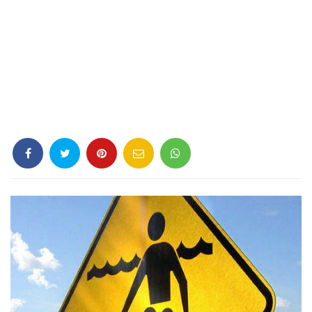
Criminología
Deporte
Economía
Gastronomía
Historia
Lenguaje
Leyes
Literatura