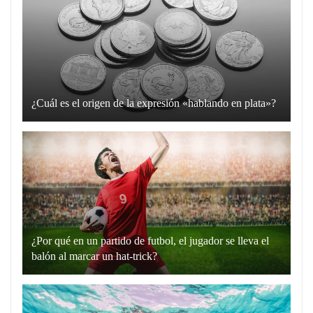
¿Cuál es el origen de la expresión «hablando en plata»?
La
expresión
“hablando
en
plata”
es
un
¿Por qué en un partido de futbol, el jugador se lleva el
recurso
balón al marcar un hat-trick?
lingüístico
Un
que
hat-
utilizamos
trick