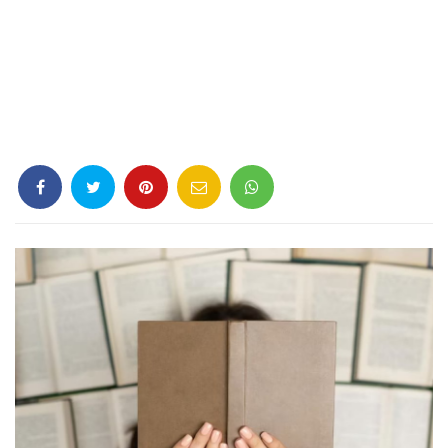
Criminología
Deporte
Economía
Gastronomía
Historia
Lenguaje
Leyes
Literatura