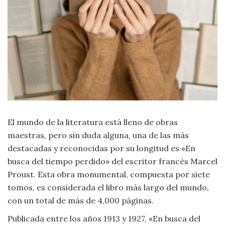
Moda
y
Tendencias
Naturaleza
Psicología
Religión
El mundo de la literatura está lleno de obras
Salud
maestras, pero sin duda alguna, una de las más
destacadas y reconocidas por su longitud es «En
Sociología
busca del tiempo perdido» del escritor francés Marcel
Proust. Esta obra monumental, compuesta por siete
Tecnología
tomos, es considerada el libro más largo del mundo,
con un total de más de 4,000 páginas.
Universo
Publicada entre los años 1913 y 1927, «En busca del