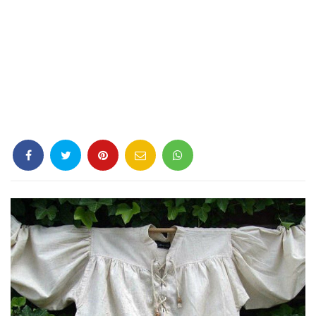
Criminología
Deporte
Economía
Gastronomía
Historia
Lenguaje
Leyes
Literatura