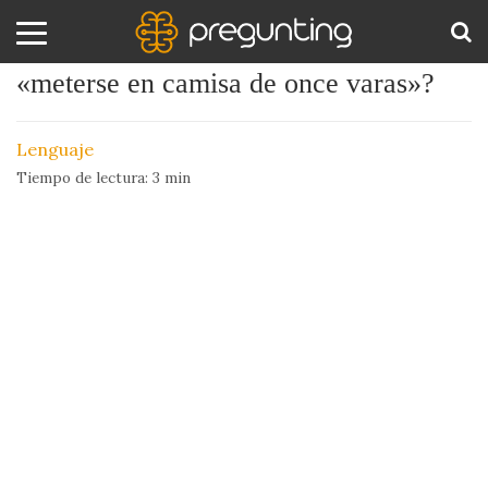
¿Cuál es el origen de la expresión
«meterse en camisa de once varas»?
Amor
BUS
y
Lenguaje
Sexo
Tiempo de lectura:
3
min
Animales
Arte
y
Cine
Ciencia
Costumbres
y
Creencias