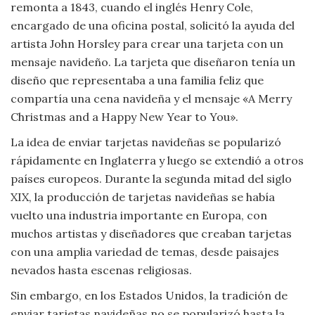
Moda
remonta a 1843, cuando el inglés Henry Cole,
y
encargado de una oficina postal, solicitó la ayuda del
Tendencias
artista John Horsley para crear una tarjeta con un
mensaje navideño. La tarjeta que diseñaron tenía un
Naturaleza
diseño que representaba a una familia feliz que
compartía una cena navideña y el mensaje «A Merry
Psicología
Christmas and a Happy New Year to You».
La idea de enviar tarjetas navideñas se popularizó
Religión
rápidamente en Inglaterra y luego se extendió a otros
países europeos. Durante la segunda mitad del siglo
Salud
XIX, la producción de tarjetas navideñas se había
vuelto una industria importante en Europa, con
Sociología
muchos artistas y diseñadores que creaban tarjetas
con una amplia variedad de temas, desde paisajes
Tecnología
nevados hasta escenas religiosas.
Universo
Sin embargo, en los Estados Unidos, la tradición de
enviar tarjetas navideñas no se popularizó hasta la