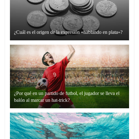
¿Cuál es el origen de la expresión «hablando en plata»?
La
expresión
“hablando
en
plata”
es
un
¿Por qué en un partido de futbol, el jugador se lleva el
recurso
balón al marcar un hat-trick?
lingüístico
Un
que
hat-
utilizamos
trick
para
en
comunicarnos