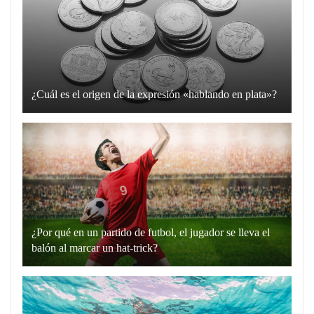
¿Cuál es el origen de la expresión «hablando en plata»?
La
expresión
“hablando
en
plata”
es
un
¿Por qué en un partido de futbol, el jugador se lleva el
recurso
balón al marcar un hat-trick?
lingüístico
Un
que
hat-
utilizamos
trick
para