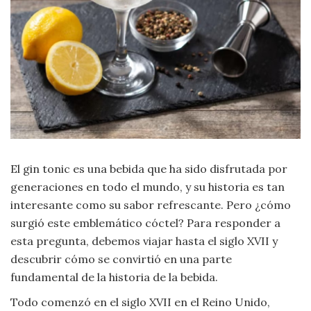
Moda
y
Tendencias
Naturaleza
Psicología
Religión
El gin tonic es una bebida que ha sido disfrutada por
Salud
generaciones en todo el mundo, y su historia es tan
interesante como su sabor refrescante. Pero ¿cómo
Sociología
surgió este emblemático cóctel? Para responder a
esta pregunta, debemos viajar hasta el siglo XVII y
Tecnología
descubrir cómo se convirtió en una parte
fundamental de la historia de la bebida.
Universo
Todo comenzó en el siglo XVII en el Reino Unido,