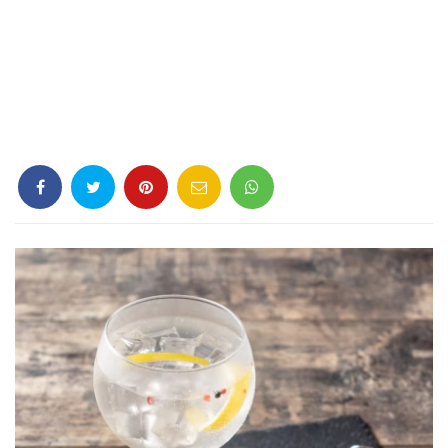
Criminología
Deporte
Economía
Gastronomía
Historia
Lenguaje
Leyes
Literatura