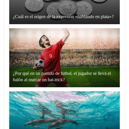
¿Cuál es el origen de la expresión «hablando en plata»?
La
expresión
“hablando
en
plata”
es
un
¿Por qué en un partido de futbol, el jugador se lleva el
recurso
balón al marcar un hat-trick?
lingüístico
Un
que
hat-
utilizamos
trick
para
en
comunicarnos
el
de
fútbol
manera