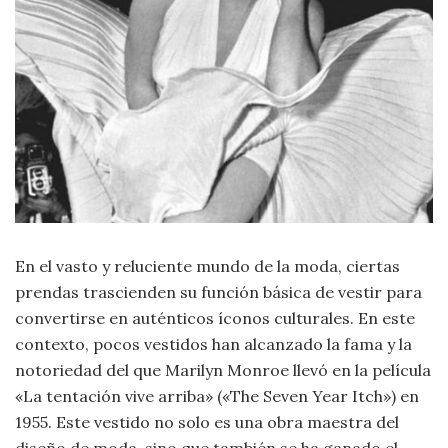
Criminología
Deporte
Economía
Gastronomía
Historia
En el vasto y reluciente mundo de la moda, ciertas
prendas trascienden su función básica de vestir para
Lenguaje
convertirse en auténticos íconos culturales. En este
contexto, pocos vestidos han alcanzado la fama y la
Leyes
notoriedad del que Marilyn Monroe llevó en la película
«La tentación vive arriba» («The Seven Year Itch») en
Literatura
1955. Este vestido no solo es una obra maestra del
diseño de moda, sino que también se ha ganado el