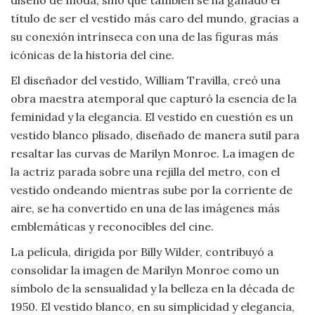
Moda
título de ser el vestido más caro del mundo, gracias a
y
su conexión intrínseca con una de las figuras más
Tendencias
icónicas de la historia del cine.
Naturaleza
El diseñador del vestido, William Travilla, creó una
obra maestra atemporal que capturó la esencia de la
Psicología
feminidad y la elegancia. El vestido en cuestión es un
vestido blanco plisado, diseñado de manera sutil para
Religión
resaltar las curvas de Marilyn Monroe. La imagen de
la actriz parada sobre una rejilla del metro, con el
Salud
vestido ondeando mientras sube por la corriente de
aire, se ha convertido en una de las imágenes más
Sociología
emblemáticas y reconocibles del cine.
La película, dirigida por Billy Wilder, contribuyó a
Tecnología
consolidar la imagen de Marilyn Monroe como un
símbolo de la sensualidad y la belleza en la década de
Universo
1950. El vestido blanco, en su simplicidad y elegancia,