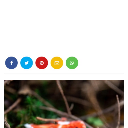
Criminología
Deporte
Economía
Gastronomía
Historia
Lenguaje
Leyes
Literatura