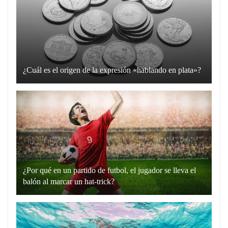
¿Cuál es el origen de la expresión «hablando en plata»?
La
expresión
“hablando
en
plata”
es
un
¿Por qué en un partido de futbol, el jugador se lleva el
recurso
balón al marcar un hat-trick?
lingüístico
Un
que
hat-
utilizamos
trick
para