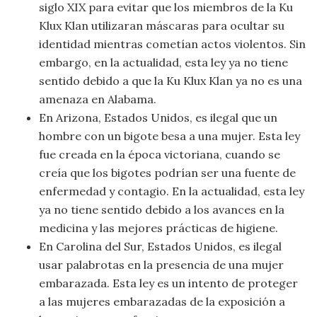
Moda
siglo XIX para evitar que los miembros de la Ku
y
Klux Klan utilizaran máscaras para ocultar su
Tendencias
identidad mientras cometían actos violentos. Sin
embargo, en la actualidad, esta ley ya no tiene
Naturaleza
sentido debido a que la Ku Klux Klan ya no es una
amenaza en Alabama.
Psicología
En Arizona, Estados Unidos, es ilegal que un
hombre con un bigote besa a una mujer. Esta ley
Religión
fue creada en la época victoriana, cuando se
creía que los bigotes podrían ser una fuente de
Salud
enfermedad y contagio. En la actualidad, esta ley
ya no tiene sentido debido a los avances en la
Sociología
medicina y las mejores prácticas de higiene.
En Carolina del Sur, Estados Unidos, es ilegal
Tecnología
usar palabrotas en la presencia de una mujer
embarazada. Esta ley es un intento de proteger
Universo
a las mujeres embarazadas de la exposición a