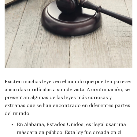
Criminología
Deporte
Economía
Gastronomía
Historia
Existen muchas leyes en el mundo que pueden parecer
absurdas o ridículas a simple vista. A continuación, se
Lenguaje
presentan algunas de las leyes más curiosas y
extrañas que se han encontrado en diferentes partes
Leyes
del mundo:
En Alabama, Estados Unidos, es ilegal usar una
Literatura
máscara en público. Esta ley fue creada en el