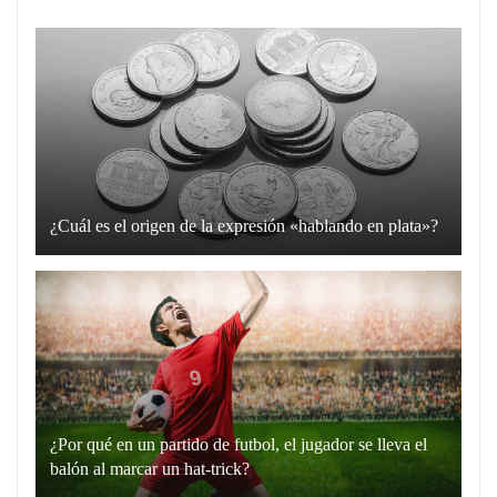
¿Cuál es el origen de la expresión «hablando en plata»?
La
expresión
“hablando
en
plata”
es
un
¿Por qué en un partido de futbol, el jugador se lleva el
recurso
balón al marcar un hat-trick?
lingüístico
Un