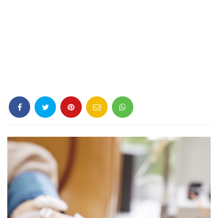
Criminología
Deporte
Economía
Gastronomía
Historia
Lenguaje
Leyes
Literatura