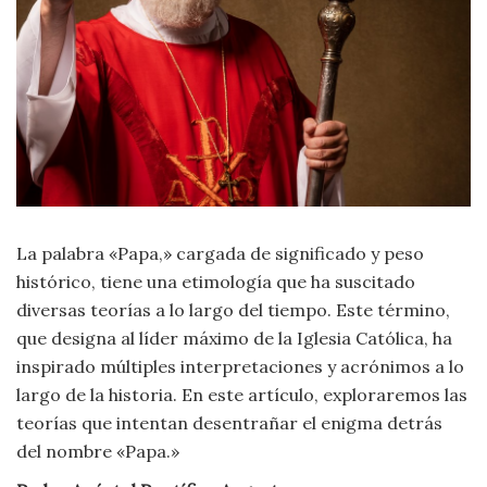
Criminología
Deporte
Economía
Gastronomía
La palabra «Papa,» cargada de significado y peso
Historia
histórico, tiene una etimología que ha suscitado
diversas teorías a lo largo del tiempo. Este término,
Lenguaje
que designa al líder máximo de la Iglesia Católica, ha
inspirado múltiples interpretaciones y acrónimos a lo
Leyes
largo de la historia. En este artículo, exploraremos las
teorías que intentan desentrañar el enigma detrás
Literatura
del nombre «Papa.»