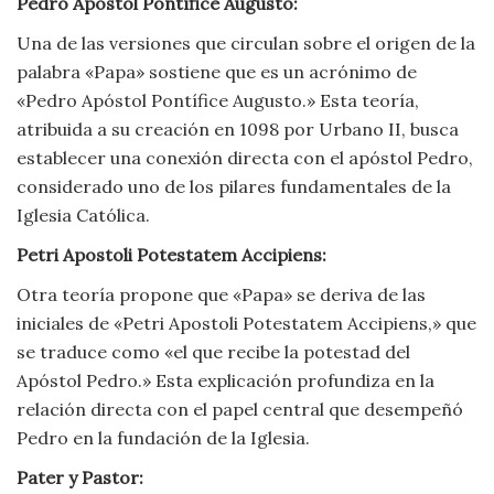
Pedro Apóstol Pontífice Augusto:
Moda
y
Una de las versiones que circulan sobre el origen de la
Tendencias
palabra «Papa» sostiene que es un acrónimo de
«Pedro Apóstol Pontífice Augusto.» Esta teoría,
Naturaleza
atribuida a su creación en 1098 por Urbano II, busca
establecer una conexión directa con el apóstol Pedro,
Psicología
considerado uno de los pilares fundamentales de la
Iglesia Católica.
Religión
Petri Apostoli Potestatem Accipiens:
Salud
Otra teoría propone que «Papa» se deriva de las
iniciales de «Petri Apostoli Potestatem Accipiens,» que
Sociología
se traduce como «el que recibe la potestad del
Apóstol Pedro.» Esta explicación profundiza en la
Tecnología
relación directa con el papel central que desempeñó
Pedro en la fundación de la Iglesia.
Universo
Pater y Pastor: