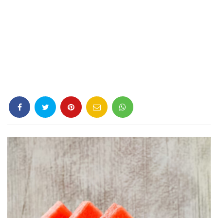
Criminología
Deporte
Economía
Gastronomía
Historia
Lenguaje
Leyes
Literatura