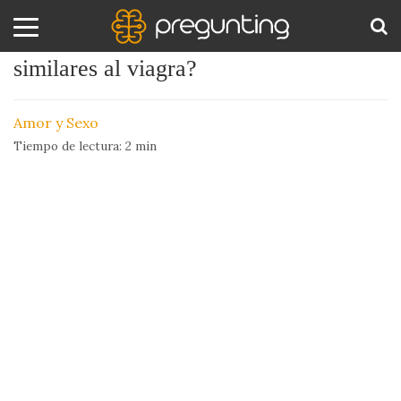
¿Es cierto que la sandía tiene efectos
similares al viagra?
Amor
BUS
y
Amor y Sexo
Sexo
Tiempo de lectura:
2
min
Animales
Arte
y
Cine
Ciencia
Costumbres
y
Creencias