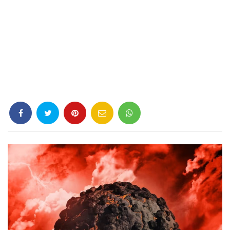
Criminología
Deporte
Economía
Gastronomía
Historia
Lenguaje
Leyes
Literatura