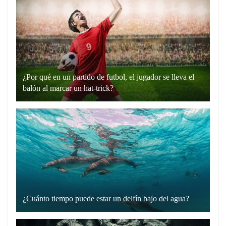
expresión
“hablando
en
plata”
es
un
¿Por qué en un partido de futbol, el jugador se lleva el
recurso
balón al marcar un hat-trick?
lingüístico
Un
que
hat-
utilizamos
trick
para
en
comunicarnos
el
de
fútbol
manera
es
directa
cuando
y
¿Cuánto tiempo puede estar un delfín bajo del agua?
un
Los
sin
jugador
delfines
rodeos.