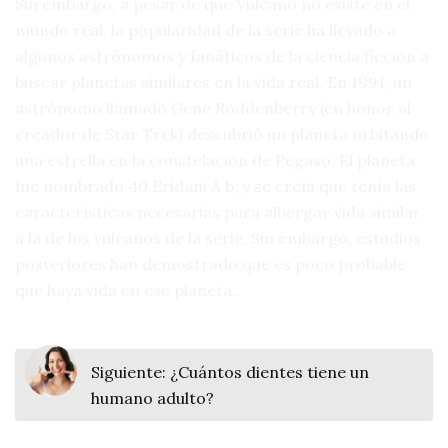
Sin embargo, a pesar de que Vulcano no existe en el
mundo real, la popularidad de la serie ha llevado a
algunos astrónomos y fanáticos de la ciencia ficción a
buscar planetas similares en la vida real. En 1991, un
astrónomo llamado Gene Roddenberry (en honor al
creador de Star Trek) descubrió un planeta orbitando
una estrella en la constelación de Pegaso. El planeta
fue nombrado 40 Eridani A b, y se creía que tenía las
características necesarias para albergar vida similar
a la de los vulcanos de la serie. Sin embargo, estudios
posteriores han demostrado que es poco probable
que haya vida en ese planeta..
Siguiente:
¿Cuántos dientes tiene un
humano adulto?