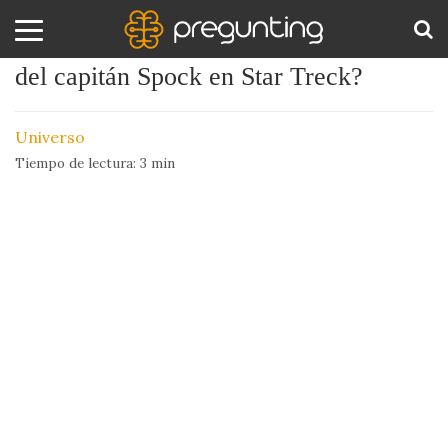
¿Existe realmente Vulcano, el planeta
del capitán Spock en Star Treck?
Amor
BUS
y
Universo
Sexo
Tiempo de lectura:
3
min
Animales
Arte
y
Cine
Ciencia
Costumbres
y
Creencias