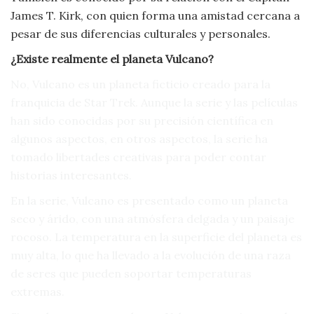
James T. Kirk, con quien forma una amistad cercana a
pesar de sus diferencias culturales y personales.
¿Existe realmente el planeta Vulcano?
No, Vulcano es un planeta ficticio creado para la
franquicia de Star Trek. Aunque la serie y las películas
han sido conocidas por su precisión científica en
algunos aspectos, en otros aspectos, la serie ha
tomado libertades creativas para poder contar
historias interesantes.
En la serie, Vulcano es presentado como un planeta
seco y árido, con una atmósfera delgada y un paisaje
rocoso. La temperatura en la superficie del planeta es
muy alta, lo que ha llevado a la evolución de una raza
de seres que pueden soportar temperaturas
extremas.