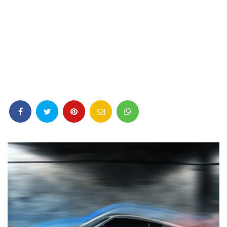
Criminología
Deporte
Economía
Gastronomía
Historia
Lenguaje
Leyes
Literatura