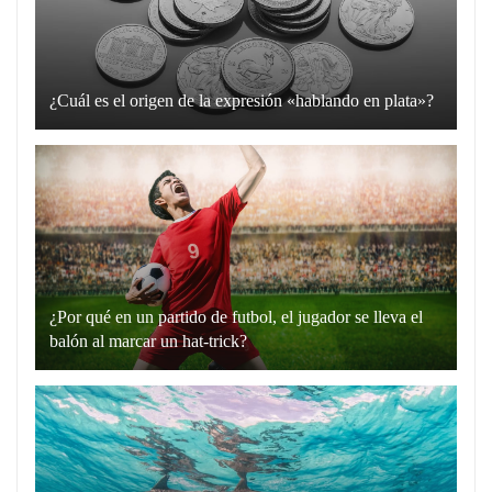
¿Cuál es el origen de la expresión «hablando en plata»?
La
expresión
“hablando
en
plata”
es
un
¿Por qué en un partido de futbol, el jugador se lleva el
recurso
balón al marcar un hat-trick?
lingüístico
Un
que
hat-
utilizamos
trick
para
en
comunicarnos
el