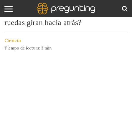
¿Por qué en televisión parece que las
ruedas giran hacia atrás?
Amor
BUS
y
Ciencia
Sexo
Tiempo de lectura:
3
min
Animales
Arte
y
Cine
Ciencia
Costumbres
y
Creencias