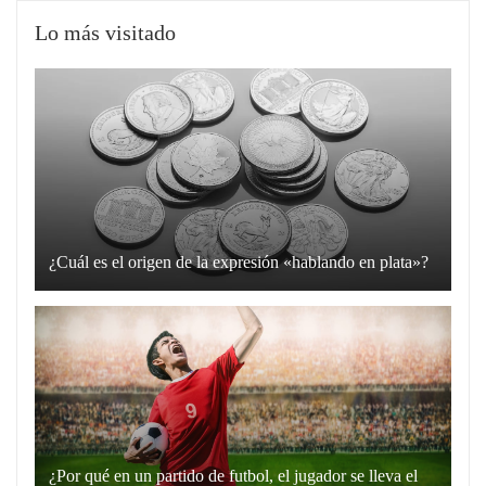
Lo más visitado
¿Cuál es el origen de la expresión «hablando en plata»?
La
expresión
“hablando
en
plata”
es
un
¿Por qué en un partido de futbol, el jugador se lleva el
recurso