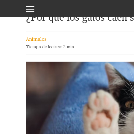
¿Por qué los gatos caen 
Amor
y
Animales
Sexo
Tiempo de lectura:
2
min
Animales
Arte
y
Cine
Ciencia
Costumbres
y
Creencias