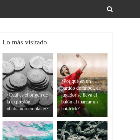
BUS
Lo más visitado
¿Por qué en un
partido de futbol, el
¿Cuál es el origen de
jugador se lleva el
la expresión
balón al marcar un
«hablando en plata»?
hat-trick?
La
Un
expresión
hat-
“hablando
trick