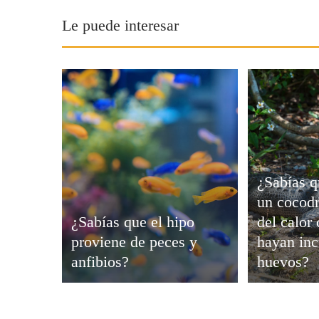
Viajar
Le puede interesar
¿Sabías q
un cocodr
¿Sabías que el hipo
del calor
proviene de peces y
hayan inc
anfibios?
huevos?