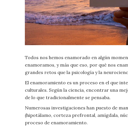
Criminología
Deporte
Economía
Todos nos hemos enamorado en algún momento 
Gastronomía
enamoramos, y más que eso, por qué nos enamo
Historia
grandes retos que la psicología y la neurocienc
El enamoramiento es un proceso en el que inte
Lenguaje
culturales. Según la ciencia, encontrar una me
de lo que tradicionalmente se pensaba.
Leyes
Numerosas investigaciones han puesto de manif
(hipotálamo, corteza prefrontal, amígdala, núc
Literatura
proceso de enamoramiento.