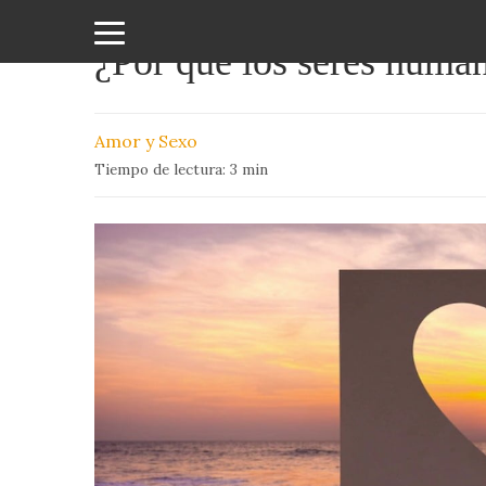
¿Por qué los seres hum
Amor
y
Amor y Sexo
Sexo
Tiempo de lectura:
3
min
Animales
Arte
y
Cine
Ciencia
Costumbres
y
Creencias