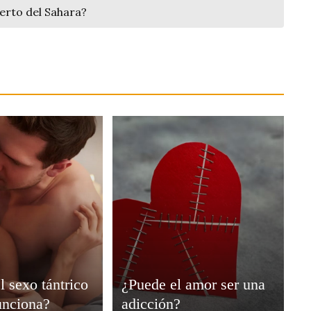
ierto del Sahara?
l sexo tántrico
¿Puede el amor ser una
unciona?
adicción?