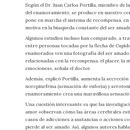
Moda
Según el Dr. Juan Carlos Portilla, miembro de 
y
del enamoramiento, se produce en nuestro cere
Tendencias
pone en marcha el sistema de recompensa, en
motiva en la búsqueda constante del ser ama
Naturaleza
Algunos estudios incluso han comparado, a tra
entre personas tocadas por la flecha de Cupido
Psicología
enamorados ven una fotografía del ser amado 
relacionadas con la recompensa, el placer, la mo
Religión
emociones», señala el doctor.
Salud
Además, explicó Portilla, aumenta la secreció
norepinefrina (sensación de euforia) y serotonin
Sociología
enamoramiento crea una maravillosa sensación 
Una cuestión interesante es que las investigac
Tecnología
amor «observan cómo las áreas cerebrales estim
casos de adicciones a sustancias o acciones c
Universo
pierde al ser amado. Así, algunos autores habl