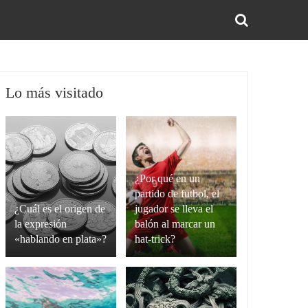
BUS
Lo más visitado
¿Por qué en un
partido de futbol, el
¿Cuál es el origen de
jugador se lleva el
la expresión
balón al marcar un
«hablando en plata»?
hat-trick?
La
Un
expresión
hat-
“hablando
trick