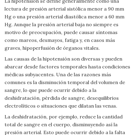
La hipotensión se define generalmente como una
Moda
lectura de presión arterial sistólica menor a 90 mm
y
Hg o una presión arterial diastólica menor a 60 mm
Tendencias
Hg. Aunque la presión arterial baja no siempre es
motivo de preocupación, puede causar síntomas
Naturaleza
como mareos, desmayos, fatiga y, en casos más
graves, hipoperfusión de órganos vitales.
Psicología
Las causas de la hipotensión son diversas y pueden
Religión
abarcar desde factores temporales hasta condiciones
médicas subyacentes. Una de las razones más
Salud
comunes es la disminución temporal del volumen de
sangre, lo que puede ocurrir debido a la
Sociología
deshidratación, pérdida de sangre, desequilibrios
electrolíticos o situaciones que dilatan las venas.
Tecnología
La deshidratación, por ejemplo, reduce la cantidad
total de sangre en el cuerpo, disminuyendo así la
Universo
presión arterial. Esto puede ocurrir debido a la falta