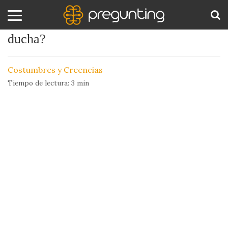
¿Por qué nos da por cantar en la
ducha?
Amor
BUS
y
Costumbres y Creencias
Sexo
Tiempo de lectura:
3
min
Animales
Arte
y
Cine
Ciencia
Costumbres
y
Creencias