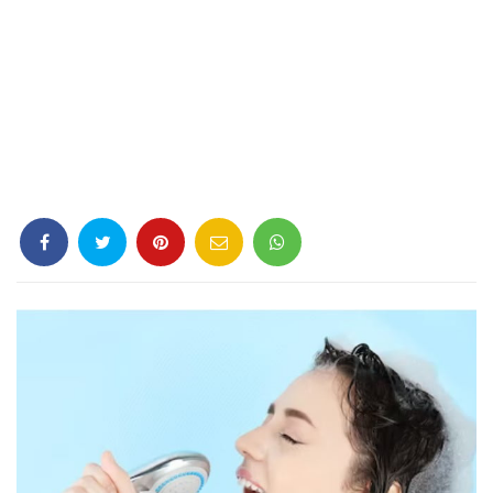
Criminología
Deporte
Economía
Gastronomía
Historia
Lenguaje
Leyes
Literatura