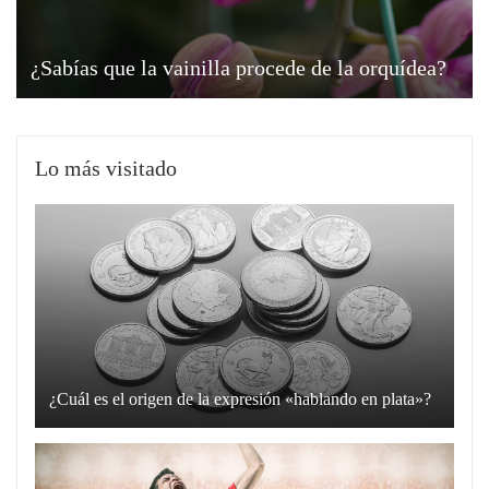
¿Sabías que la vainilla procede de la orquídea?
Lo más visitado
¿Cuál es el origen de la expresión «hablando en plata»?
La
expresión
“hablando