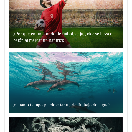
en
plata”
es
un
¿Por qué en un partido de futbol, el jugador se lleva el
recurso
balón al marcar un hat-trick?
lingüístico
Un
que
hat-
utilizamos
trick
para
en
comunicarnos
el
de
fútbol
manera
es
directa
cuando
y
¿Cuánto tiempo puede estar un delfín bajo del agua?
un
Los
sin
jugador
delfines
rodeos.
marca
son
Cuando
tres