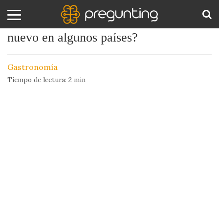
¿Por qué se come lentejas en año
nuevo en algunos países?
Amor
BUS
y
Gastronomía
Sexo
Tiempo de lectura:
2
min
Animales
Arte
y
Cine
Ciencia
Costumbres
y
Creencias