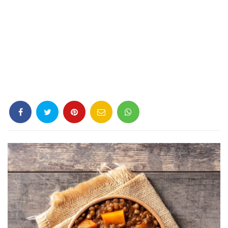
Criminología
Deporte
Economía
Gastronomía
Historia
Lenguaje
Leyes
Literatura