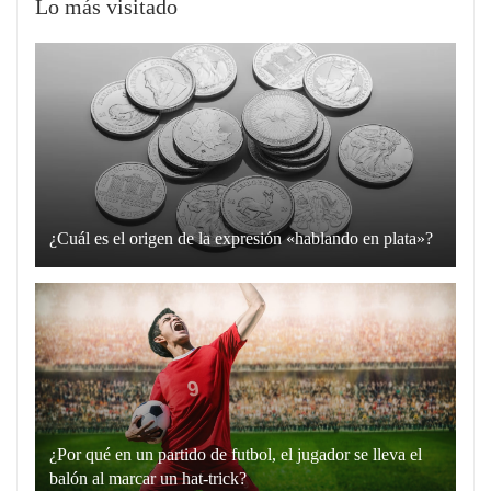
Lo más visitado
¿Cuál es el origen de la expresión «hablando en plata»?
La
expresión
“hablando
en
plata”
es
un
¿Por qué en un partido de futbol, el jugador se lleva el
recurso
balón al marcar un hat-trick?