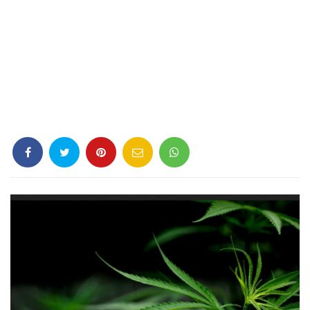
Criminología
Deporte
Economía
Gastronomía
Historia
Lenguaje
Leyes
Literatura