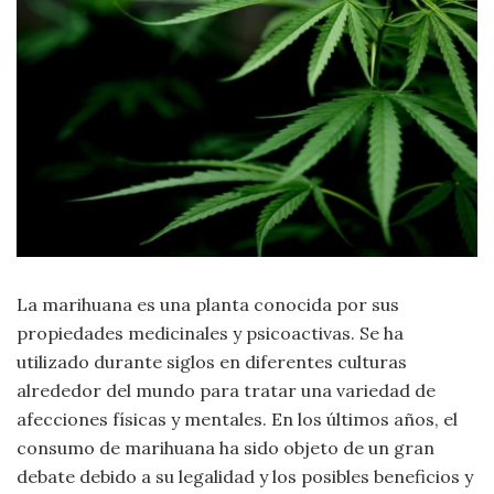
Moda
y
Tendencias
Naturaleza
Psicología
Religión
Salud
La marihuana es una planta conocida por sus
propiedades medicinales y psicoactivas. Se ha
Sociología
utilizado durante siglos en diferentes culturas
alrededor del mundo para tratar una variedad de
Tecnología
afecciones físicas y mentales. En los últimos años, el
consumo de marihuana ha sido objeto de un gran
Universo
debate debido a su legalidad y los posibles beneficios y