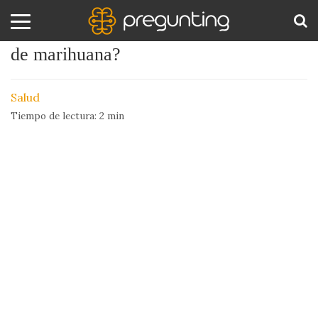
¿Qué beneficios produce el consumo
de marihuana?
Amor
BUS
y
Salud
Sexo
Tiempo de lectura:
2
min
Animales
Arte
y
Cine
Ciencia
Costumbres
y
Creencias