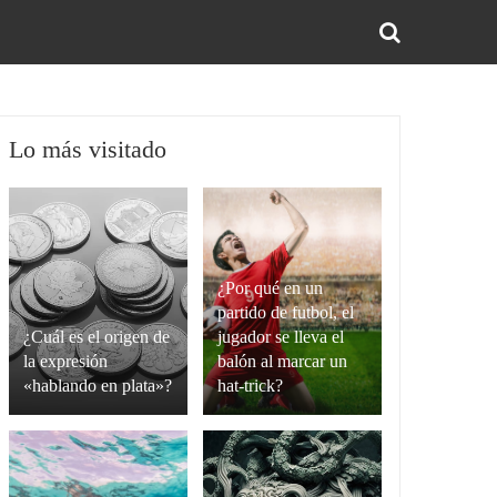
BUS
Lo más visitado
¿Por qué en un
partido de futbol, el
¿Cuál es el origen de
jugador se lleva el
la expresión
balón al marcar un
«hablando en plata»?
hat-trick?
La
Un
expresión
hat-
“hablando
trick