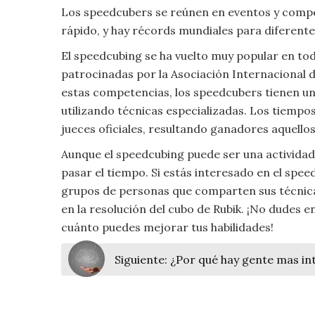
Moda
Los speedcubers se reúnen en eventos y compe
y
rápido, y hay récords mundiales para diferente
Tendencias
El speedcubing se ha vuelto muy popular en to
patrocinadas por la Asociación Internacional d
Naturaleza
estas competencias, los speedcubers tienen un 
utilizando técnicas especializadas. Los tiemp
Psicología
jueces oficiales, resultando ganadores aquello
Religión
Aunque el speedcubing puede ser una actividad
pasar el tiempo. Si estás interesado en el spee
Salud
grupos de personas que comparten sus técnicas
en la resolución del cubo de Rubik. ¡No dudes 
Sociología
cuánto puedes mejorar tus habilidades!
Tecnología
Siguiente:
¿Por qué hay gente mas int
Universo