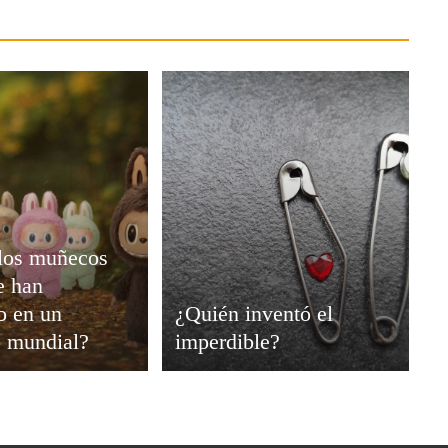
 los muñecos
e han
o en un
¿Quién inventó el
 mundial?
imperdible?