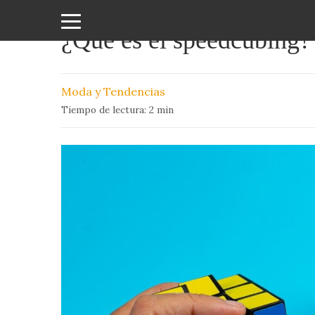
¿Qué es el speedcubing?
Amor
y
Moda y Tendencias
Sexo
Tiempo de lectura:
2
min
Animales
Arte
y
Cine
Ciencia
Costumbres
y
Creencias