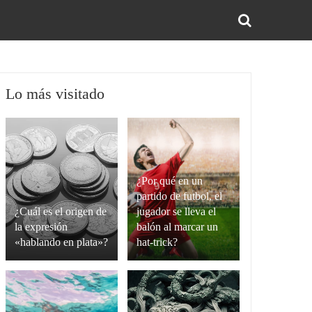
BUS
Lo más visitado
¿Por qué en un
partido de futbol, el
¿Cuál es el origen de
jugador se lleva el
la expresión
balón al marcar un
«hablando en plata»?
hat-trick?
La
Un
expresión
hat-
“hablando
trick