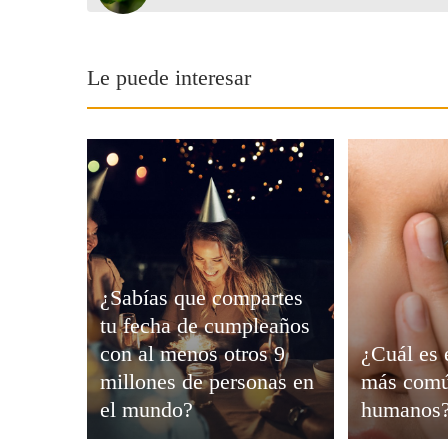
Viajar
Le puede interesar
¿Sabías que compartes
tu fecha de cumpleaños
con al menos otros 9
¿Cuál es 
millones de personas en
más comú
el mundo?
humanos