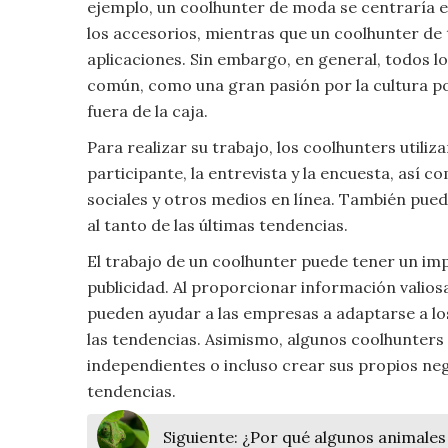
ejemplo, un coolhunter de moda se centraría en
Moda
los accesorios, mientras que un coolhunter de t
y
aplicaciones. Sin embargo, en general, todos 
Tendencias
común, como una gran pasión por la cultura po
fuera de la caja.
Naturaleza
Para realizar su trabajo, los coolhunters utili
Psicología
participante, la entrevista y la encuesta, así c
sociales y otros medios en línea. También puede
Religión
al tanto de las últimas tendencias.
El trabajo de un coolhunter puede tener un imp
Salud
publicidad. Al proporcionar información valios
pueden ayudar a las empresas a adaptarse a lo
Sociología
las tendencias. Asimismo, algunos coolhunter
independientes o incluso crear sus propios neg
Tecnología
tendencias.
Universo
Siguiente:
¿Por qué algunos animales