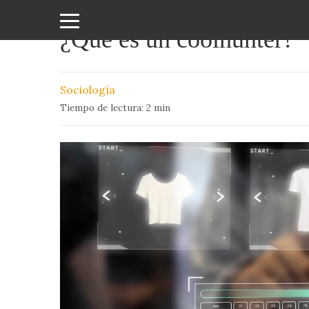
¿Qué es un coolhunter?
Amor
y
Sociología
Sexo
Tiempo de lectura:
2
min
Animales
Arte
y
Cine
Ciencia
Costumbres
y
Creencias