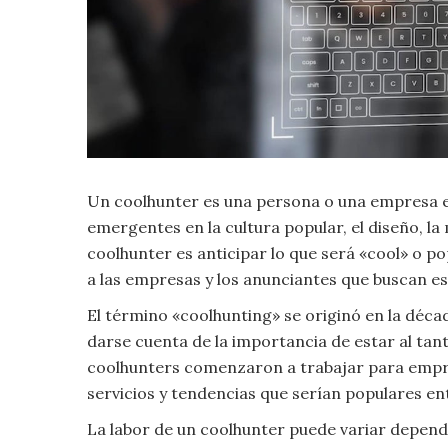
Criminología
Deporte
Economía
Un coolhunter es una persona o una empresa esp
Gastronomía
emergentes en la cultura popular, el diseño, la
Historia
coolhunter es anticipar lo que será «cool» o p
a las empresas y los anunciantes que buscan es
Lenguaje
El término «coolhunting» se originó en la dé
darse cuenta de la importancia de estar al ta
Leyes
coolhunters comenzaron a trabajar para empre
servicios y tendencias que serían populares e
Literatura
La labor de un coolhunter puede variar dependi