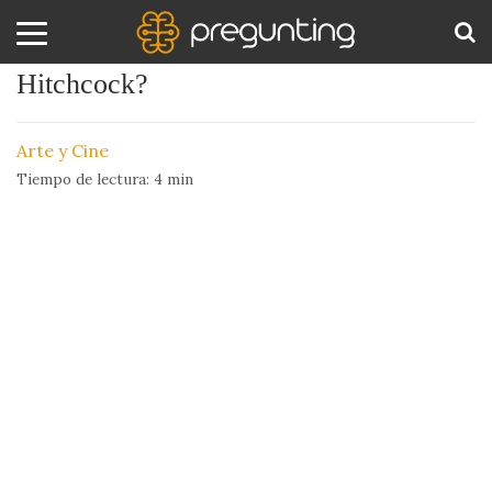
¿Qué extraña fobia sufría Alfred
Hitchcock?
Amor
BUS
y
Arte y Cine
Sexo
Tiempo de lectura:
4
min
Animales
Arte
y
Cine
Ciencia
Costumbres
y
Creencias