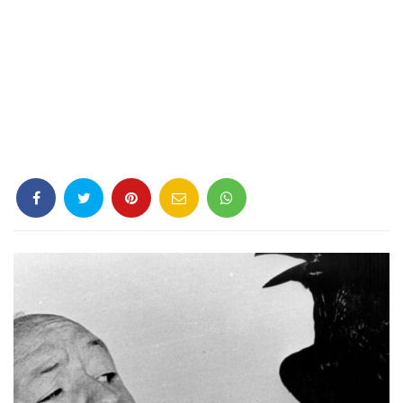
Criminología
Deporte
Economía
Gastronomía
Historia
Lenguaje
Leyes
Literatura