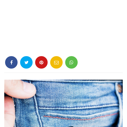
Criminología
Deporte
Economía
Gastronomía
Historia
Lenguaje
Leyes
Literatura