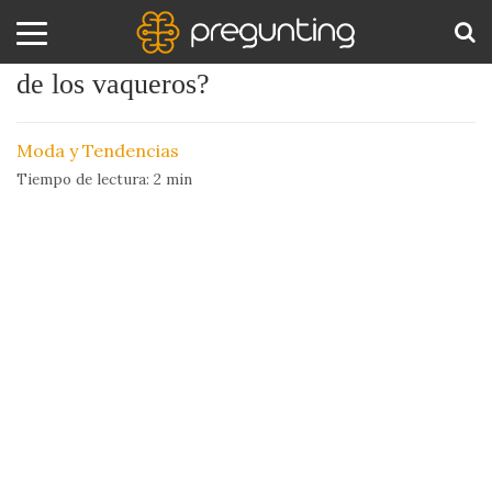
¿Qué función tiene el bolsillo pequeño
de los vaqueros?
Amor
BUS
y
Moda y Tendencias
Sexo
Tiempo de lectura:
2
min
Animales
Arte
y
Cine
Ciencia
Costumbres
y
Creencias