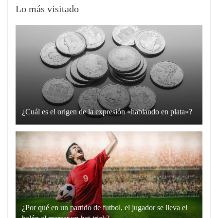
Lo más visitado
¿Cuál es el origen de la expresión «hablando en plata»?
La
expresión
“hablando
en
plata”
es
un
¿Por qué en un partido de futbol, el jugador se lleva el
recurso