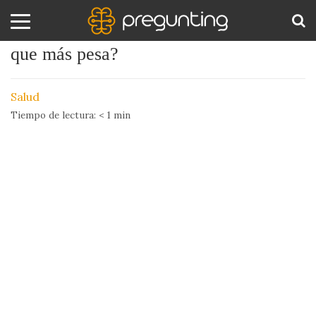
¿Cuál es el organo del cuerpo humano
que más pesa?
Amor
BUS
y
Salud
Sexo
Tiempo de lectura:
< 1
min
Animales
Arte
y
Cine
Ciencia
Costumbres
y
Creencias