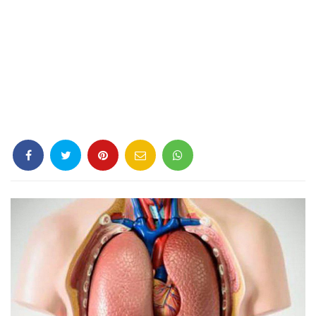
Criminología
Deporte
Economía
Gastronomía
Historia
Lenguaje
Leyes
Literatura