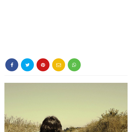
Criminología
Deporte
Economía
Gastronomía
Historia
Lenguaje
Leyes
Literatura