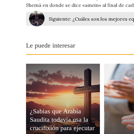
Moda
Shemá en donde se dice «amein» al final de cad
y
Tendencias
Siguiente:
¿Cuáles son los mejores eq
Naturaleza
Le puede interesar
Psicología
Religión
Salud
Sociología
Tecnología
¿Sabias que Arabia
Saudita todavía usa la
Universo
crucifixión para ejecutar