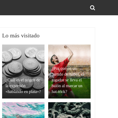
BUS
Lo más visitado
¿Por qué en un
partido de futbol, el
¿Cuál es el origen de
jugador se lleva el
la expresión
balón al marcar un
«hablando en plata»?
hat-trick?
La
Un
expresión
hat-
“hablando
trick