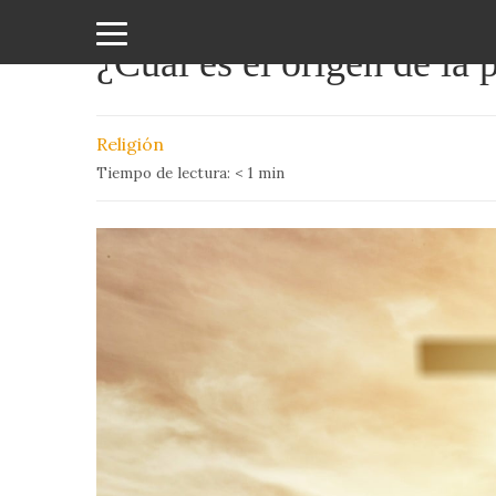
¿Cuál es el origen de la
Amor
y
Religión
Sexo
Tiempo de lectura:
< 1
min
Animales
Arte
y
Cine
Ciencia
Costumbres
y
Creencias