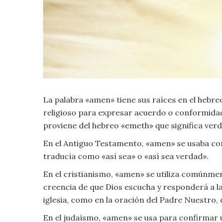
Criminología
Deporte
Economía
La palabra «amen» tiene sus raíces en el hebreo
Gastronomía
religioso para expresar acuerdo o conformidad
Historia
proviene del hebreo «emeth» que significa verda
En el Antiguo Testamento, «amen» se usaba co
Lenguaje
traducía como «así sea» o «así sea verdad».
En el cristianismo, «amen» se utiliza comúnmen
Leyes
creencia de que Dios escucha y responderá a la 
iglesia, como en la oración del Padre Nuestro,
Literatura
En el judaísmo, «amen» se usa para confirmar 