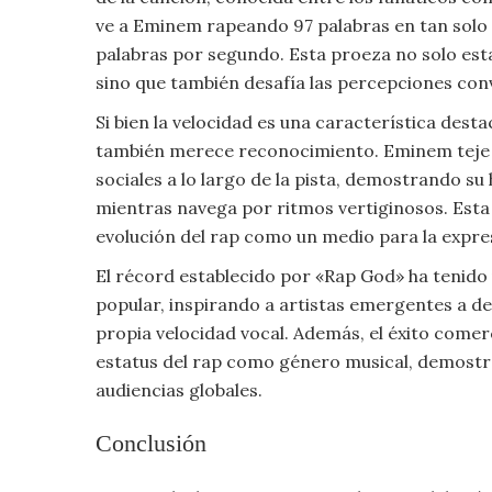
Moda
ve a Eminem rapeando 97 palabras en tan solo 
y
palabras por segundo. Esta proeza no solo est
Tendencias
sino que también desafía las percepciones con
Si bien la velocidad es una característica dest
Naturaleza
también merece reconocimiento. Eminem teje re
Psicología
sociales a lo largo de la pista, demostrando s
mientras navega por ritmos vertiginosos. Esta 
Religión
evolución del rap como un medio para la expres
El récord establecido por «Rap God» ha tenido u
Salud
popular, inspirando a artistas emergentes a des
propia velocidad vocal. Además, el éxito comerci
Sociología
estatus del rap como género musical, demostra
audiencias globales.
Tecnología
Conclusión
Universo