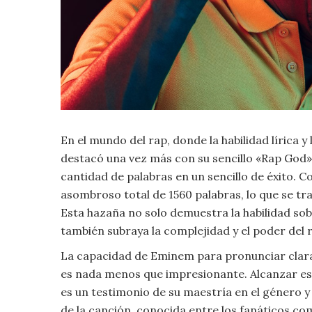
Criminología
Deporte
Economía
En el mundo del rap, donde la habilidad lírica
Gastronomía
destacó una vez más con su sencillo «Rap God»
Historia
cantidad de palabras en un sencillo de éxito. 
asombroso total de 1560 palabras, lo que se t
Lenguaje
Esta hazaña no solo demuestra la habilidad s
también subraya la complejidad y el poder del
Leyes
La capacidad de Eminem para pronunciar clara
es nada menos que impresionante. Alcanzar esta
Literatura
es un testimonio de su maestría en el género y 
de la canción, conocida entre los fanáticos co