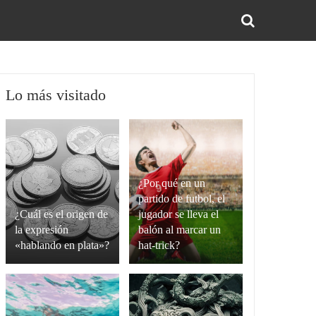
BUS
Lo más visitado
¿Por qué en un
partido de futbol, el
¿Cuál es el origen de
jugador se lleva el
la expresión
balón al marcar un
«hablando en plata»?
hat-trick?
La
Un
expresión
hat-
“hablando
trick