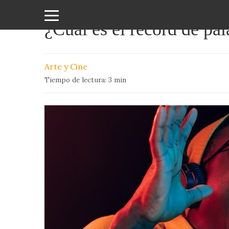
¿Cuál es el récord de pa
Amor
y
Arte y Cine
Sexo
Tiempo de lectura:
3
min
Animales
Arte
y
Cine
Ciencia
Costumbres
y
Creencias