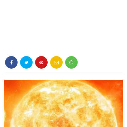
Criminología
Deporte
Economía
Gastronomía
Historia
Lenguaje
Leyes
Literatura