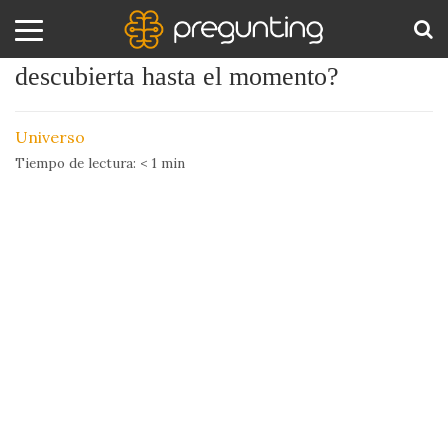
¿Cuál es la estrella más grande
descubierta hasta el momento?
Amor
BUS
y
Universo
Sexo
Tiempo de lectura:
< 1
min
Animales
Arte
y
Cine
Ciencia
Costumbres
y
Creencias