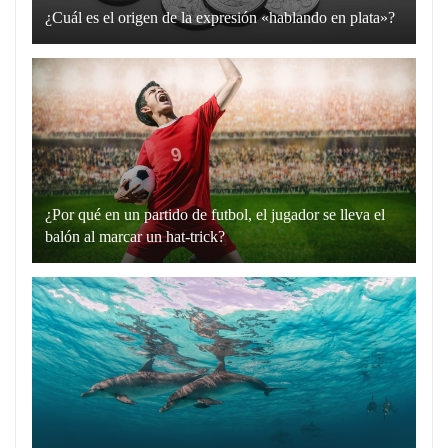
¿Cuál es el origen de la expresión «hablando en plata»?
La
expresión
“hablando
en
plata”
es
un
¿Por qué en un partido de futbol, el jugador se lleva el
recurso
balón al marcar un hat-trick?
lingüístico
Un
que
hat-
utilizamos
trick
para
en
comunicarnos
el
de
fútbol
manera
es
directa
cuando