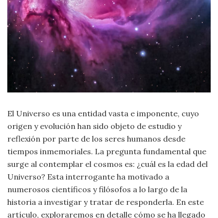
Criminología
Deporte
Economía
Gastronomía
El Universo es una entidad vasta e imponente, cuyo
Historia
origen y evolución han sido objeto de estudio y
reflexión por parte de los seres humanos desde
Lenguaje
tiempos inmemoriales. La pregunta fundamental que
surge al contemplar el cosmos es: ¿cuál es la edad del
Leyes
Universo? Esta interrogante ha motivado a
numerosos científicos y filósofos a lo largo de la
Literatura
historia a investigar y tratar de responderla. En este
artículo, exploraremos en detalle cómo se ha llegado