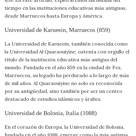
Moda
tiempo en las instituciones educativas más antiguas,
y
desde Marruecos hasta Europa y América.
Tendencias
Universidad de Karueein, Marruecos (859)
Naturaleza
La Universidad de Karueein, también conocida como
Psicología
la Universidad Al Quaraouiyine, ostenta con orgullo el
título de la institución educativa más antigua del
Religión
mundo. Fundada en el año 859 en la ciudad de Fes,
Marruecos, su legado ha perdurado a lo largo de más
Salud
de mil años. Al Quaraouiyine no solo es reconocida
por su antigüedad, sino también por ser un centro
Sociología
destacado de estudios islámicos y árabes.
Tecnología
Universidad de Bolonia, Italia (1088)
En el corazón de Europa, la Universidad de Bolonia,
Universo
fundada en el año 1088, emerge como la más antigua