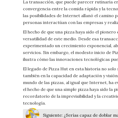
La transacción, que puede parecer rutinaria en
Moda
convergencia entre la comida rápida y la tecn
y
las posibilidades de Internet allanó el camino 
Tendencias
personas interactúan con las empresas y reali
Naturaleza
El hecho de que una pizza haya sido el pionero
versatilidad de este medio. Desde esa transacci
Psicología
experimentado un crecimiento exponencial, ab
servicios. Sin embargo, el modesto inicio de P
Religión
ilustra cómo las innovaciones tecnológicas pu
El legado de Pizza Hut en esta historia no solo 
Salud
también en la capacidad de adaptación y visión
mundo de las pizzas, al igual que Internet, ha
Sociología
el hecho de que una simple pizza haya sido la 
recordatorio de la imprevisibilidad y la creativ
Tecnología
tecnología.
Universo
Siguiente:
¿Serías capaz de doblar má