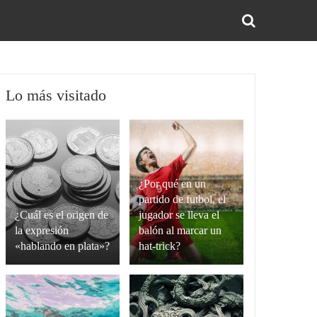
BUS
Lo más visitado
¿Por qué en un
partido de futbol, el
¿Cuál es el origen de
jugador se lleva el
la expresión
balón al marcar un
«hablando en plata»?
hat-trick?
La
Un
expresión
hat-
“hablando
trick