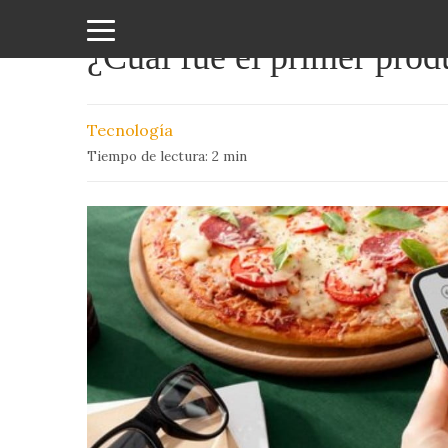
¿Cuál fue el primer prod
Amor
y
Tecnología
Sexo
Tiempo de lectura:
2
min
Animales
Arte
y
Cine
Ciencia
Costumbres
y
Creencias