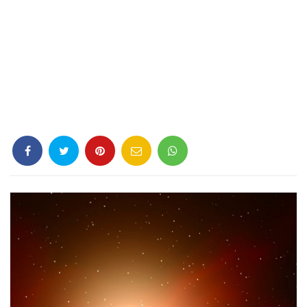
Criminología
Deporte
Economía
Gastronomía
Historia
Lenguaje
Leyes
Literatura