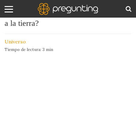
¿Cuáles son las estrellas más próximas
a la tierra?
Amor
BUS
y
Universo
Sexo
Tiempo de lectura:
3
min
Animales
Arte
y
Cine
Ciencia
Costumbres
y
Creencias