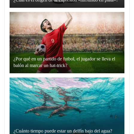
La
expresión
“hablando
en
plata”
es
un
¿Por qué en un partido de futbol, el jugador se lleva el
recurso
balón al marcar un hat-trick?
lingüístico
Un
que
hat-
utilizamos
trick
para
en
comunicarnos
el
de
fútbol
manera
es
directa
cuando
y
¿Cuánto tiempo puede estar un delfín bajo del agua?