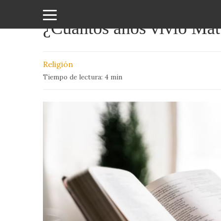
¿Cuántos años vivió Mat
Amor
y
Religión
Sexo
Tiempo de lectura:
4
min
Animales
Arte
y
Cine
Ciencia
Costumbres
y
Creencias