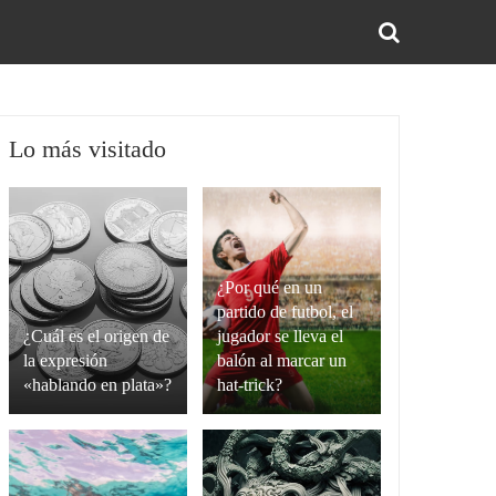
BUS
Lo más visitado
¿Por qué en un
partido de futbol, el
¿Cuál es el origen de
jugador se lleva el
la expresión
balón al marcar un
«hablando en plata»?
hat-trick?
La
Un
expresión
hat-
“hablando
trick