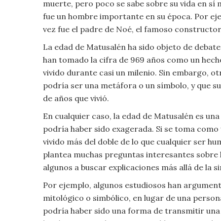
muerte, pero poco se sabe sobre su vida en sí 
Moda
fue un hombre importante en su época. Por ejem
y
vez fue el padre de Noé, el famoso constructor 
Tendencias
La edad de Matusalén ha sido objeto de debate
Naturaleza
han tomado la cifra de 969 años como un hecho 
vivido durante casi un milenio. Sin embargo, 
Psicología
podría ser una metáfora o un símbolo, y que su
de años que vivió.
Religión
En cualquier caso, la edad de Matusalén es una 
podría haber sido exagerada. Si se toma como u
Salud
vivido más del doble de lo que cualquier ser hum
plantea muchas preguntas interesantes sobre la 
Sociología
algunos a buscar explicaciones más allá de la s
Tecnología
Por ejemplo, algunos estudiosos han argument
mitológico o simbólico, en lugar de una persona
Universo
podría haber sido una forma de transmitir una