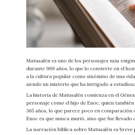
Criminología
Deporte
Economía
Matusalén es uno de los personajes más enigmáti
Gastronomía
durante 969 años, lo que lo convierte en el ho
Historia
a la cultura popular como sinónimo de una vida
siendo un misterio que ha intrigado a estudios
Lenguaje
La historia de Matusalén comienza en el Génesis, 
personaje como el hijo de Enoc, quien también 
Leyes
365 años, lo que parece poco en comparación c
Enoc es que nunca murió, sino que fue llevado 
Literatura
La narración bíblica sobre Matusalén es breve