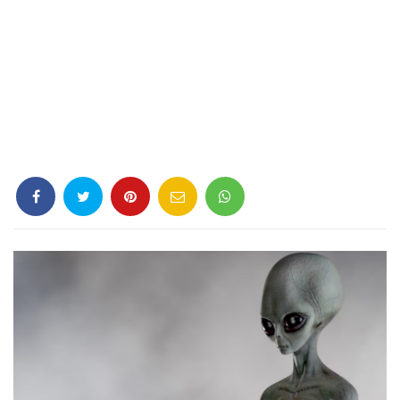
Criminología
Deporte
Economía
Gastronomía
Historia
Lenguaje
Leyes
Literatura