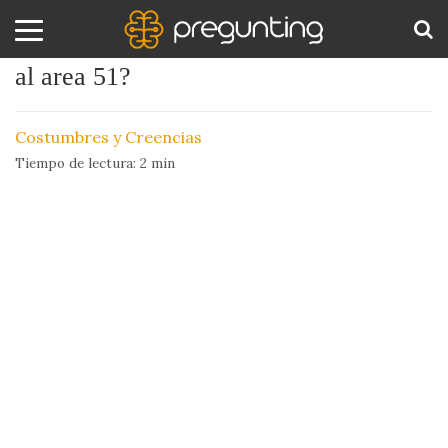
¿De dónde surge el misterio que rodea
al area 51?
Amor
BUS
y
Costumbres y Creencias
Sexo
Tiempo de lectura:
2
min
Animales
Arte
y
Cine
Ciencia
Costumbres
y
Creencias