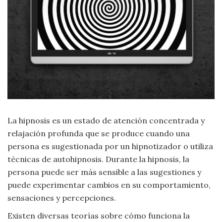
Moda
y
Tendencias
Naturaleza
Psicología
Religión
La hipnosis es un estado de atención concentrada y
Salud
relajación profunda que se produce cuando una
persona es sugestionada por un hipnotizador o utiliza
Sociología
técnicas de autohipnosis. Durante la hipnosis, la
persona puede ser más sensible a las sugestiones y
Tecnología
puede experimentar cambios en su comportamiento,
sensaciones y percepciones.
Universo
Existen diversas teorías sobre cómo funciona la