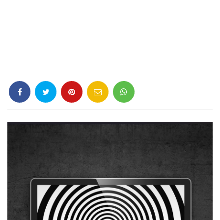
Criminología
Deporte
Economía
Gastronomía
Historia
Lenguaje
Leyes
Literatura