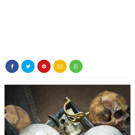
Criminología
Deporte
Economía
Gastronomía
Historia
Lenguaje
Leyes
Literatura