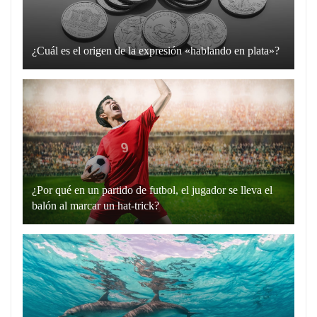
¿Cuál es el origen de la expresión «hablando en plata»?
La
expresión
“hablando
en
plata”
es
un
¿Por qué en un partido de futbol, el jugador se lleva el
recurso
balón al marcar un hat-trick?
lingüístico
Un
que
hat-
utilizamos
trick
para
en
comunicarnos
el
de
fútbol