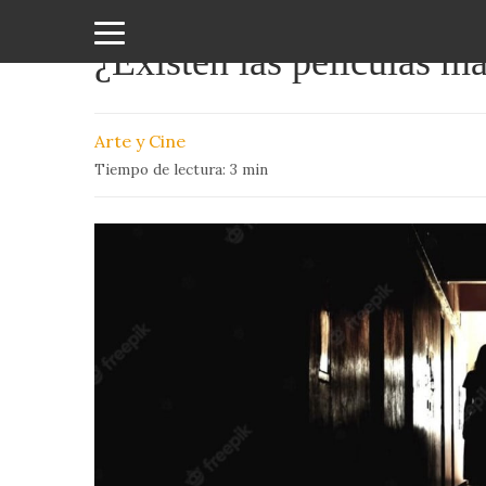
¿Existen las peliculas ma
Amor
y
Arte y Cine
Sexo
Tiempo de lectura:
3
min
Animales
Arte
y
Cine
Ciencia
Costumbres
y
Creencias