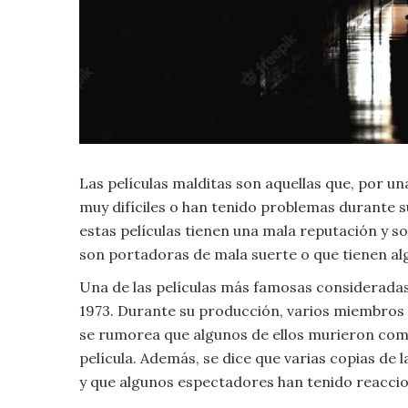
Criminología
Deporte
Economía
Las películas malditas son aquellas que, por u
Gastronomía
muy difíciles o han tenido problemas durante s
Historia
estas películas tienen una mala reputación y 
son portadoras de mala suerte o que tienen alg
Lenguaje
Una de las películas más famosas consideradas 
1973. Durante su producción, varios miembros d
Leyes
se rumorea que algunos de ellos murieron como
película. Además, se dice que varias copias de 
Literatura
y que algunos espectadores han tenido reaccion