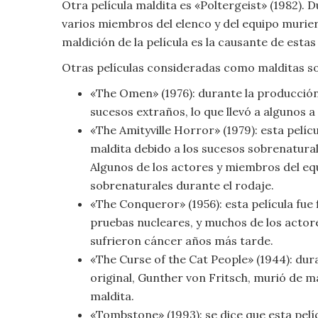
Otra película maldita es «Poltergeist» (1982). 
Moda
varios miembros del elenco y del equipo murier
y
maldición de la película es la causante de esta
Tendencias
Otras películas consideradas como malditas s
Naturaleza
«The Omen» (1976): durante la producción 
sucesos extraños, lo que llevó a algunos a
Psicología
«The Amityville Horror» (1979): esta pelícu
maldita debido a los sucesos sobrenaturale
Religión
Algunos de los actores y miembros del e
sobrenaturales durante el rodaje.
Salud
«The Conqueror» (1956): esta película fu
pruebas nucleares, y muchos de los actor
Sociología
sufrieron cáncer años más tarde.
«The Curse of the Cat People» (1944): dura
Tecnología
original, Gunther von Fritsch, murió de ma
maldita.
Universo
«Tombstone» (1993): se dice que esta pelí