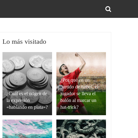
BUS
Lo más visitado
¿Por qué en un
partido de futbol, el
¿Cuál es el origen de
jugador se lleva el
la expresión
balón al marcar un
«hablando en plata»?
hat-trick?
La
Un
expresión
hat-
“hablando
trick