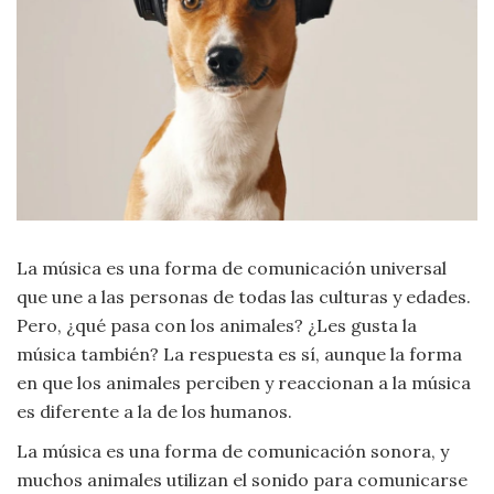
Moda
y
Tendencias
Naturaleza
Psicología
Religión
La música es una forma de comunicación universal
Salud
que une a las personas de todas las culturas y edades.
Pero, ¿qué pasa con los animales? ¿Les gusta la
Sociología
música también? La respuesta es sí, aunque la forma
en que los animales perciben y reaccionan a la música
Tecnología
es diferente a la de los humanos.
La música es una forma de comunicación sonora, y
Universo
muchos animales utilizan el sonido para comunicarse