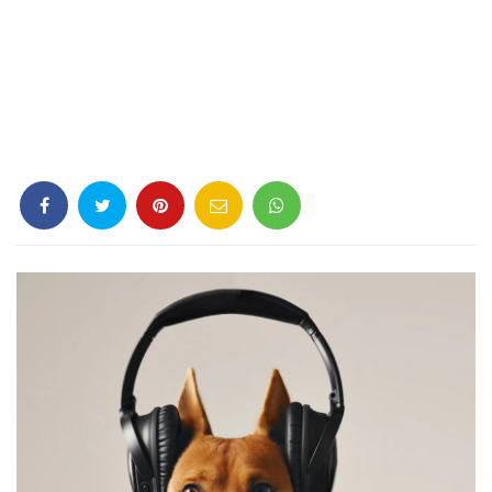
Criminología
Deporte
Economía
Gastronomía
Historia
Lenguaje
Leyes
Literatura