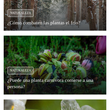
identificados
por
Criminología
NATURALEZA
su
característico
¿Cómo combaten las plantas el frío?
Deporte
color
azul.
Economía
Sin
embargo,
Gastronomía
los
científicos
Historia
han
NATURALEZA
comprobado
Lenguaje
que
¿Puede una planta carnivora comerse a una
el
persona?
Leyes
color
del
Literatura
mar