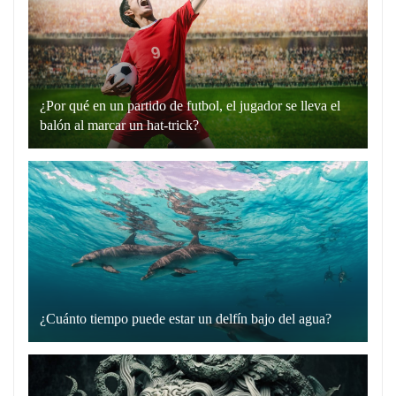
en
plata”
es
un
¿Por qué en un partido de futbol, el jugador se lleva el
recurso
balón al marcar un hat-trick?
lingüístico
Un
que
hat-
utilizamos
trick
para
en
comunicarnos
el
de
fútbol
manera
es
directa
cuando
y
¿Cuánto tiempo puede estar un delfín bajo del agua?
un
Los
sin
jugador
delfines
rodeos.
marca
son
Cuando