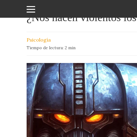
¿Nos hacen violentos lo
Amor
y
Psicología
Sexo
Tiempo de lectura:
2
min
Animales
Arte
y
Cine
Ciencia
Costumbres
y
Creencias