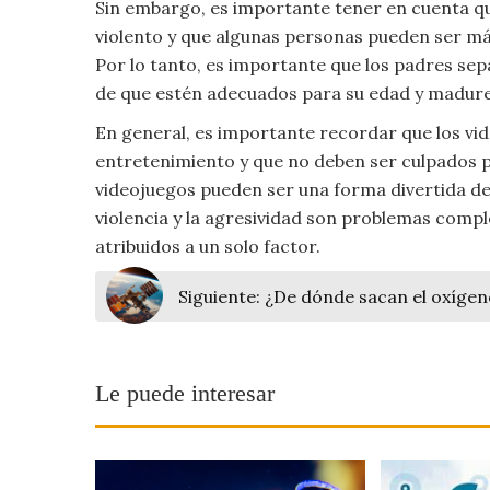
Sin embargo, es importante tener en cuenta q
Moda
violento y que algunas personas pueden ser más
y
Por lo tanto, es importante que los padres sep
Tendencias
de que estén adecuados para su edad y madure
Naturaleza
En general, es importante recordar que los vi
entretenimiento y que no deben ser culpados po
Psicología
videojuegos pueden ser una forma divertida de
violencia y la agresividad son problemas compl
Religión
atribuidos a un solo factor.
Salud
Siguiente:
¿De dónde sacan el oxígeno
Sociología
Le puede interesar
Tecnología
Universo