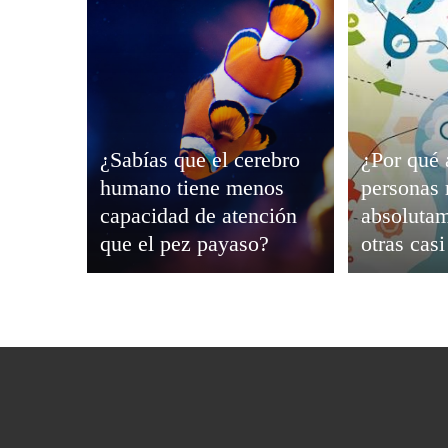
Viajar
¿Sabías que el cerebro
¿Por qué 
humano tiene menos
personas 
capacidad de atención
absolutam
que el pez payaso?
otras cas