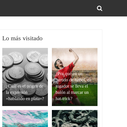
BUS
Lo más visitado
¿Por qué en un
partido de futbol, el
¿Cuál es el origen de
jugador se lleva el
la expresión
balón al marcar un
«hablando en plata»?
hat-trick?
La
Un
expresión
hat-
“hablando
trick