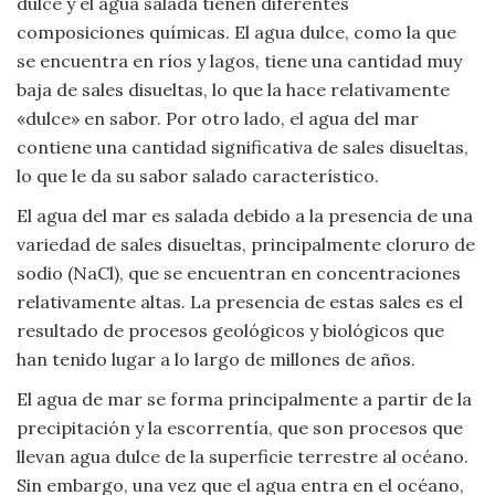
dulce y el agua salada tienen diferentes
Moda
composiciones químicas. El agua dulce, como la que
y
se encuentra en ríos y lagos, tiene una cantidad muy
Tendencias
baja de sales disueltas, lo que la hace relativamente
«dulce» en sabor. Por otro lado, el agua del mar
Naturaleza
contiene una cantidad significativa de sales disueltas,
lo que le da su sabor salado característico.
Psicología
El agua del mar es salada debido a la presencia de una
Religión
variedad de sales disueltas, principalmente cloruro de
sodio (NaCl), que se encuentran en concentraciones
Salud
relativamente altas. La presencia de estas sales es el
resultado de procesos geológicos y biológicos que
Sociología
han tenido lugar a lo largo de millones de años.
El agua de mar se forma principalmente a partir de la
Tecnología
precipitación y la escorrentía, que son procesos que
llevan agua dulce de la superficie terrestre al océano.
Universo
Sin embargo, una vez que el agua entra en el océano,