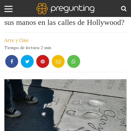
¿Por qué las estrellas de cine estampan
sus manos en las calles de Hollywood?
Amor
BUS
y
Arte y Cine
Sexo
Tiempo de lectura:
2
min
Animales
Arte
y
Cine
Ciencia
Costumbres
y
Creencias