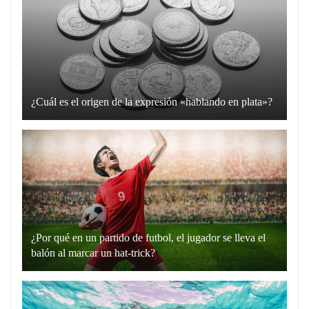
¿Cuál es el origen de la expresión «hablando en plata»?
La
expresión
“hablando
en
plata”
es
un
¿Por qué en un partido de futbol, el jugador se lleva el
recurso
balón al marcar un hat-trick?
lingüístico
Un
que
hat-
utilizamos
trick