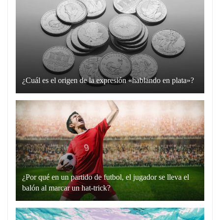
¿Cuál es el origen de la expresión «hablando en plata»?
La
expresión
“hablando
en
plata”
es
un
¿Por qué en un partido de futbol, el jugador se lleva el
recurso
balón al marcar un hat-trick?
lingüístico
Un
que
hat-
utilizamos