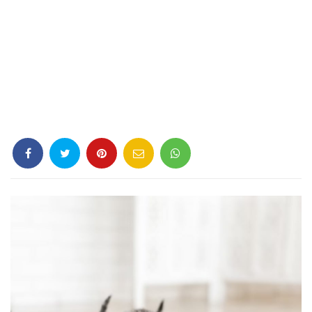
Criminología
Deporte
Economía
Gastronomía
Historia
Lenguaje
Leyes
Literatura